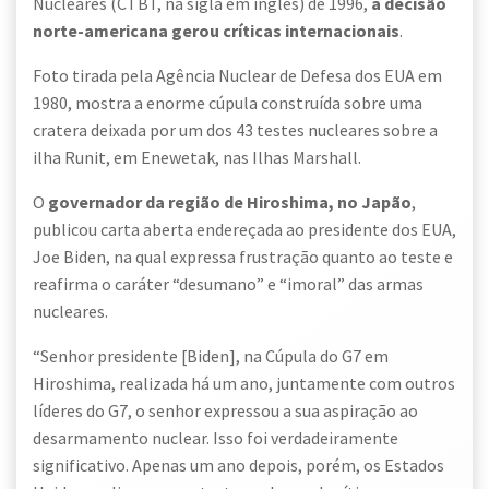
Nucleares (CTBT, na sigla em inglês) de 1996,
a decisão
norte-americana gerou críticas internacionais
.
Foto tirada pela Agência Nuclear de Defesa dos EUA em
1980, mostra a enorme cúpula construída sobre uma
cratera deixada por um dos 43 testes nucleares sobre a
ilha Runit, em Enewetak, nas Ilhas Marshall.
O
governador da região de Hiroshima, no Japão
,
publicou carta aberta endereçada ao presidente dos EUA,
Joe Biden, na qual expressa frustração quanto ao teste e
reafirma o caráter “desumano” e “imoral” das armas
nucleares.
“Senhor presidente [Biden], na Cúpula do G7 em
Hiroshima, realizada há um ano, juntamente com outros
líderes do G7, o senhor expressou a sua aspiração ao
desarmamento nuclear. Isso foi verdadeiramente
significativo. Apenas um ano depois, porém, os Estados