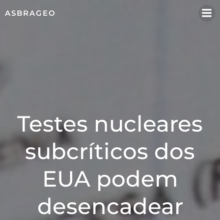
Pular
ASBRAGEO
para
o
conteúdo
Testes nucleares
subcríticos dos
EUA podem
desencadear