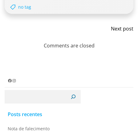
no tag
Post
Next post
navi
Comments are closed
Facebook
Instagram
Pesquisar
Posts recentes
Nota de falecimento