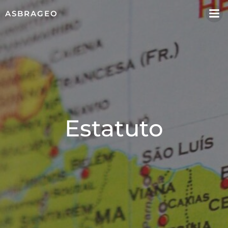
Pular
ASBRAGEO
para
o
conteúdo
Estatuto